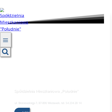
Przejdź
do
treści
Spółdzielnia Mieszkaniowa „Południe”
ul. Broniewskiego 7, 87-800 Włocławek, tel. 54 234 28 14